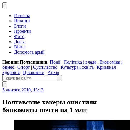
Головна
Новини
Блоги
Проекти
Фото
Досьє
Війна
Допомога армії
Новини Полтавщини:
Події
|
Політика і влада
|
Економіка і
бізнес
|
Спорт
|
Суспільство
|
Культура і освіта
|
Кримінал
|
Здоров’я
|
Цікавинки
|
Архів
5 лютого 2010, 13:13
Полтавские хакеры очистили
банкоматы почти на 1 млн