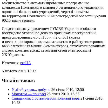
вмешательства в автоматизированные программные
комплексы Полтавского главного регионального управления
одного из банковских учреждений, через банкоматы
на территории Полтавской и Кировоградской областей украли
902,6 тысяч гривен.
Следственным управлением ГУМВД Украины в области
возбуждено уголовное дело по признакам преступлений,
предусмотренных ч.5 ст.185 и ч.2 ст.361 (кража
и несанкционированное вмешательство в работу электронно-
вычислительных машин (компьютеров), автоматизированных
систем, компьютерных сетей или сетей электросвязи)
УК Украины.
Источник:
proUA
5 лютого 2010, 13:13
Читайте також:
У дітей украв... цибулю
26 січня 2010, 12:50
Молотом — по красі
25 січня 2010, 16:55
Священник c ротвейлером поймали вора
21 січня 2010,
10:58