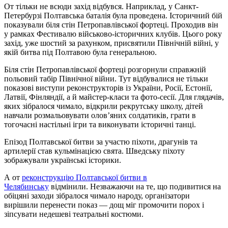
От тільки не всюди захід відбувся. Наприклад, у Санкт-
Петербурзі Полтавська баталія була проведена. Історичний бій
показували біля стін Петропавлівської фортеці. Проходив він
у рамках Фестивалю військово-історичних клубів. Цього року
захід, уже шостий за рахунком, присвятили Північній війні, у
якій битва під Полтавою була генеральною.
Біля стін Петропавлівської фортеці розгорнули справжній
польовий табір Північної війни. Тут відбувалися не тільки
показові виступи реконструкторів із України, Росії, Естонії,
Латвії, Фінляндії, а й майстер-класи та фото-сесії. Для глядачів,
яких зібралося чимало, відкрили рекрутську школу, дітей
навчали розмальовувати олов’яних солдатиків, грати в
тогочасні настільні ігри та виконувати історичні танці.
Епізод Полтавської битви за участю піхоти, драгунів та
артилерії став кульмінацією свята. Шведську піхоту
зображували українські історики.
А от
реконструкцію Полтавської битви в
Челябинську
відмінили. Незважаючи на те, що подивитися на
обіцяні заходи зібралося чимало народу, організатори
вирішили перенести показ — дощ міг промочити порох і
зіпсувати недешеві театральні костюми.