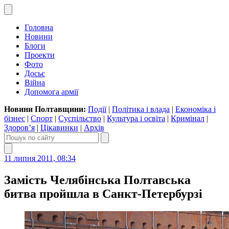
Головна
Новини
Блоги
Проекти
Фото
Досьє
Війна
Допомога армії
Новини Полтавщини:
Події
|
Політика і влада
|
Економіка і
бізнес
|
Спорт
|
Суспільство
|
Культура і освіта
|
Кримінал
|
Здоров’я
|
Цікавинки
|
Архів
11 липня 2011, 08:34
Замість Челябінська Полтавська
битва пройшла в Санкт-Петербурзі