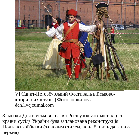
VI Санкт-Петербурзький Фестиваль військово-
історичних клубів | Фото: odin-moy-
den.livejournal.com
З нагоди Дня військової слави Росії у кількох містах цієї
країни-сусіда України була запланована реконструкція
Полтавської битви (за новим стилем, вона б припадала на 8
червня)