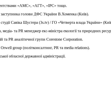
агентствами «АМС», «АГТ», «ІРС» тощо.
о заступника голови ДФС України В.Хоменка (Київ).
тудії Савіка Шустера (3s.tv) / ГО «Четверта влада України» (Київ
, медіа- та PR менеджер екс-міністра екології та природних ресу
й та PR аналітичної групи Corestone Corporation.
well group (політконсалтинг, PR та media relations).
кої обласної державної адміністрації.