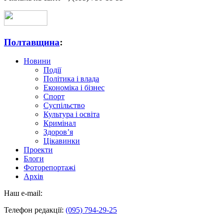
Полтавщина
:
Новини
Події
Політика і влада
Економіка і бізнес
Спорт
Суспільство
Культура і освіта
Кримінал
Здоров’я
Цікавинки
Проекти
Блоги
Фоторепортажі
Архів
Наш e-mail:
Телефон редакції:
(095) 794-29-25