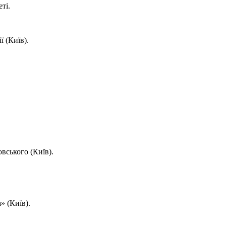
ті.
ї (Київ).
вського (Київ).
 (Київ).