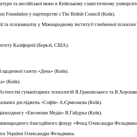
ератури та англійської мови в Київському славістичному університе
Foundation у партнерстві з The British Council (Київ).
ії та психоаналізу у Міжнародному інституті глибинної психологі
ситету Каліфорнії (Берклі, США).
 щоденної газети «День» (Київ).
а» (Київ).
Агентстві гуманітарних технологій В.Грановського та В.Хорошко
іальних досліджень «Софія» А.Єрмолаєва (Київ).
діахолдингу «Еволюшн Медіа» В.Гайдука (Київ).
 міжнародного благодійного фонду «Фонд Олександра Фельдмана»
ата України Олександра Фельдмана.