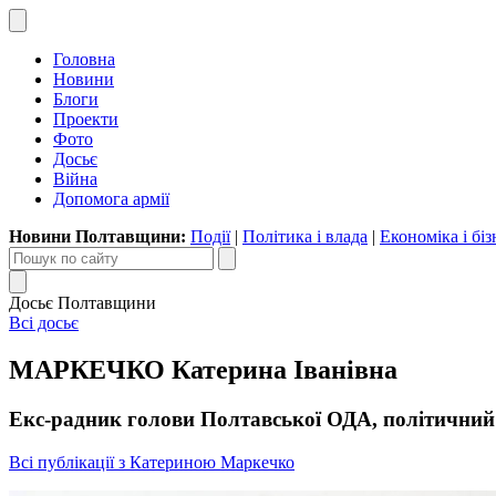
Головна
Новини
Блоги
Проекти
Фото
Досьє
Війна
Допомога армії
Новини Полтавщини:
Події
|
Політика і влада
|
Економіка і біз
Досьє Полтавщини
Всі досьє
МАРКЕЧКО Катерина Іванівна
Екс-радник голови Полтавської ОДА, політичний а
Всі публікації з Катериною Маркечко