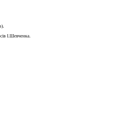
).
рсів І.Шевченка.