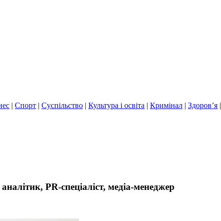
нес
|
Спорт
|
Суспільство
|
Культура і освіта
|
Кримінал
|
Здоров’я
налітик, PR-спеціаліст, медіа-менеджер