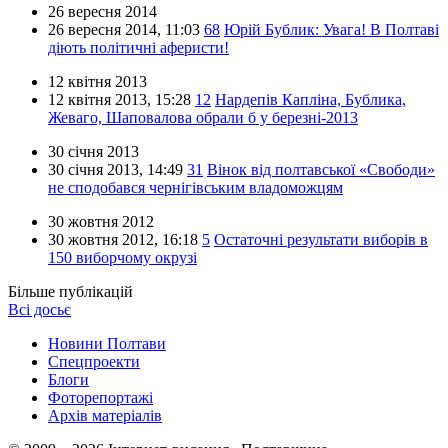
26 вересня 2014
26 вересня 2014,
11:03
68
Юрій Бублик: Увага! В Полтаві
діють політичні аферисти!
12 квітня 2013
12 квітня 2013,
15:28
12
Нардепів Капліна, Бублика,
Жеваго, Шаповалова обрали б у березні-2013
30 січня 2013
30 січня 2013,
14:49
31
Вінок від полтавської «Свободи»
не сподобався чернігівським владоможцям
30 жовтня 2012
30 жовтня 2012,
16:18
5
Остаточні результати виборів в
150 виборчому окрузі
Більше публікацій
Всі досьє
Новини Полтави
Спецпроекти
Блоги
Фоторепортажі
Архів матеріалів