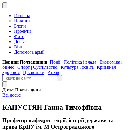
Головна
Новини
Блоги
Проекти
Фото
Досьє
Війна
Допомога армії
Новини Полтавщини:
Події
|
Політика і влада
|
Економіка і
бізнес
|
Спорт
|
Суспільство
|
Культура і освіта
|
Кримінал
|
Здоров’я
|
Цікавинки
|
Архів
Досьє Полтавщини
Всі досьє
КАПУСТЯН Ганна Тимофіївна
Професор кафедри теорії, історії держави та
права КрНУ ім. М.Остроградського