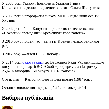
У 2008 році Указом Президента України Ганна
Капустян нагороджена орденом княгині Ольги ІІІ ступеня.
У 2008 році нагороджена знаком МОН «Відмінник освіти
України».
У 2009 році Ганні Капустян присвоєно почесне звання
«Почесний громадянин Кременчуцького району».
З 2010 року по цей час – депутат Кременчуцької районної
ради.
З 2012 року — член ВО «Свобода».
У 2014 році
балотувалася
до Верховної Ради України шляхом
висування від партії ВО «Свобода» (отримала підтримку
25,67% виборців 150 округу, 19618 голосів).
Сім’я: син — Капустян Сергій Сергійович (1987 р.н.).
Останнє оновлення інформації:
24 листопада 2014
Вибірка публікацій