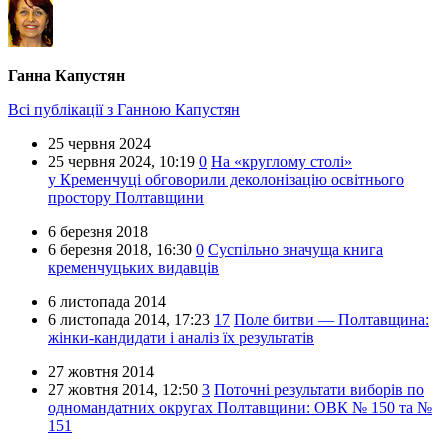
Ганна Капустян
Всі публікації з Ганною Капустян
25 червня 2024
25 червня 2024,
10:19
0
На «круглому столі»
у Кременчуці обговорили деколонізацію освітнього
простору Полтавщини
6 березня 2018
6 березня 2018,
16:30
0
Суспільно значуща книга
кременчуцьких видавців
6 листопада 2014
6 листопада 2014,
17:23
17
Поле битви — Полтавщина:
жінки-кандидати і аналіз їх результатів
27 жовтня 2014
27 жовтня 2014,
12:50
3
Поточні результати виборів по
одномандатних округах Полтавщини: ОВК № 150 та №
151