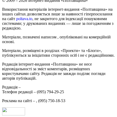
© 2009 – 2026 Інтернет-видання «Полтавщина»
Використання матеріалів інтернет-видання «Полтавщина» на
інших сайтах дозволяється лише за наявності гіперпосилання
на сайт
poltava.to
, не закритого для індексації пошуковими
системами; у друкованих виданнях — лише за погодженням з
редакцією.
Матеріали, позначені написом
, опубліковані на комерційній
основі.
Матеріали, розміщені в розділах «Проекти» та «Блоги»,
публікуються за ініціативи сторонніх осіб і не є редакційними.
Редакція інтернет-видання «Полтавщина» не несе
відповідальності за зміст коментарів, розміщених
користувачами сайту. Редакція не завжди поділяє погляди
авторів публікацій.
Редакція –
Телефон редакції –
(095) 794-29-25
Реклама на сайті –
,
(095) 750-18-53