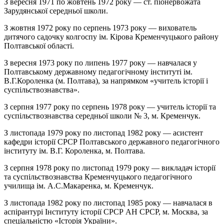
З вересня 1971 по жовтень 1972 року — ст. піонервожата
Зарудянської середньої школи.
З жовтня 1972 року по серпень 1973 року — вихователь
дитячого садочку колгоспу ім. Кірова Кременчуцького району
Полтавської області.
З вересня 1973 року по липень 1977 року — навчалася у
Полтавському державному педагогічному інституті ім.
В.Г.Короленка (м. Полтава), за напрямком «учитель історії і
суспільствознавства».
З серпня 1977 року по серпень 1978 року — учитель історії та
суспільствознавства середньої школи № 3, м. Кременчук.
З листопада 1979 року по листопад 1982 року — асистент
кафедри історії СРСР Полтавського державного педагогічного
інституту ім. В.Г. Короленка, м. Полтава.
З серпня 1978 року по листопад 1979 року — викладач історії
та суспільствознавства Кременчуцького педагогічного
училища ім. А.С.Макаренка, м. Кременчук.
З листопада 1982 року по листопад 1985 року — навчалася в
аспірантурі Інституту історії СРСР АН СРСР, м. Москва, за
спеціальністю «Історія України».