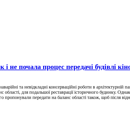
к і не почала процес передачі будівлі кі
варійні та невідкладні консерваційні роботи в архітектурній па
нс області, для подальшої реставрації історичного будинку. Одна
 пропонували передати на баланс області також, щоб після відно