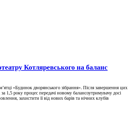
нотеатру Котляревського на баланс
м’ятці «Будинок дворянського зібрання». Після завершення цих
к за 1,5 року процес передачі новому балансоутримувачу досі
влення, захистити її від нових барів та нічних клубів