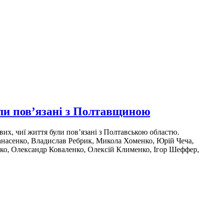
ули пов’язані з Полтавщиною
вих, чиї життя були пов’язані з Полтавською областю.
анасенко, Владислав Ребрик, Микола Хоменко, Юрій Чеча,
пко, Олександр Коваленко, Олексій Клименко, Ігор Шеффер,