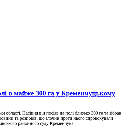
олі в майже 300 га у Кременчуцькому
бласті. Насіння він посіяв на полі близько 300 га та зібрав
провини та розповів, що злочин проти нього спровокували
вського районного суду Кременчука.