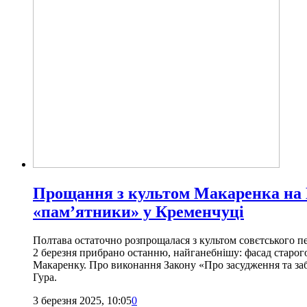
Прощання з культом Макаренка на 
«пам’ятники» у Кременчуці
Полтава остаточно розпрощалася з культом совєтського п
2 березня прибрано останню, найганебнішу: фасад старог
Макаренку. Про виконання Закону «Про засудження та за
Гура.
3 березня 2025, 10:05
0