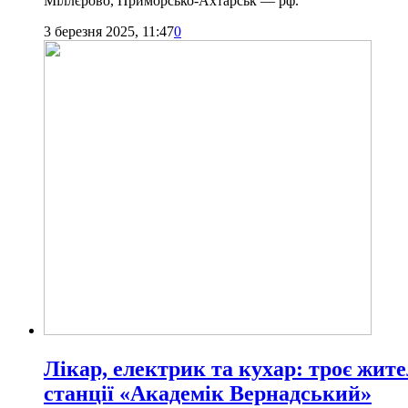
Міллєрово, Приморсько-Ахтарськ — рф.
3 березня 2025, 11:47
0
Лікар, електрик та кухар: троє жит
станції «Академік Вернадський»