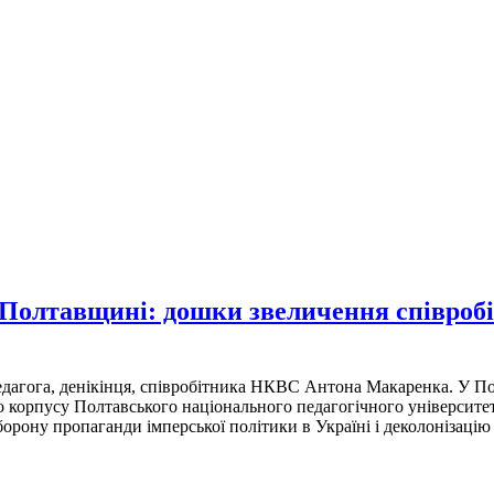
Полтавщині: дошки звеличення співробі
едагога, денікінця, співробітника НКВС Антона Макаренка. У Пол
о корпусу Полтавського національного педагогічного університ
борону пропаганди імперської політики в Україні і деколоніза