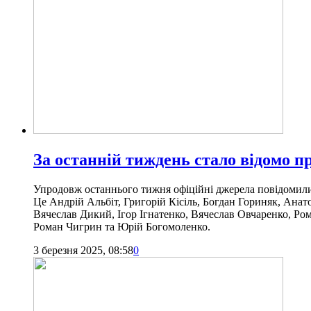
За останній тиждень стало відомо п
Упродовж останнього тижня офіційні джерела повідомили п
Це Андрій Альбіт, Григорій Кісіль, Богдан Гориняк, Ан
Вячеслав Дикий, Ігор Ігнатенко, Вячеслав Овчаренко, Ро
Роман Чигрин та Юрій Богомоленко.
3 березня 2025, 08:58
0