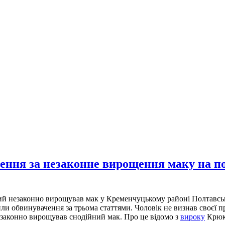
нення за незаконне вирощення маку на п
й незаконно вирощував мак у Кременчуцькому районі Полтавської о
ли обвинувачення за трьома статтями. Чоловік не визнав своєї 
езаконно вирощував снодійний мак. Про це відомо з
вироку
Крюкі