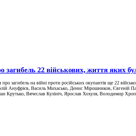
ро загибель 22 військових, життя яких б
ро загибель на війні проти російських окупантів ще 22 військо
атолій Ануфрієв, Василь Михасько, Денис Мірошников, Євгеній П
ман Крутько, Вячеслав Кулініч, Ярослав Хохуля, Володимир Хро