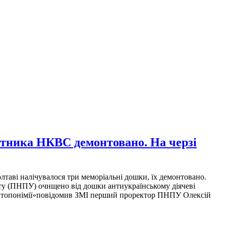
тника НКВС демонтовано. На черзі
таві налічувалося три меморіальні дошки, їх демонтовано.
ету (ПНПУ) очищено від дошки антиукраїнському діячеві
цію топонімії»повідомив ЗМІ перший проректор ПНПУ Олексій