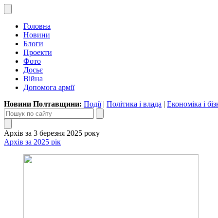
Головна
Новини
Блоги
Проекти
Фото
Досьє
Війна
Допомога армії
Новини Полтавщини:
Події
|
Політика і влада
|
Економіка і біз
Архів за 3 березня 2025 року
Архів за 2025 рік