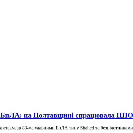
83 БпЛА: на Полтавщині спрацювала ПП
ник атакував 83-ма ударними БпЛА типу Shahed та безпілотниками-