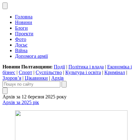
Головна
Новини
Блоги
Проекти
Фото
Досьє
Війна
Допомога армії
Новини Полтавщини:
Події
|
Політика і влада
|
Економіка і
бізнес
|
Спорт
|
Суспільство
|
Культура і освіта
|
Кримінал
|
Здоров’я
|
Цікавинки
|
Архів
Архів за 12 березня 2025 року
Архів за 2025 рік