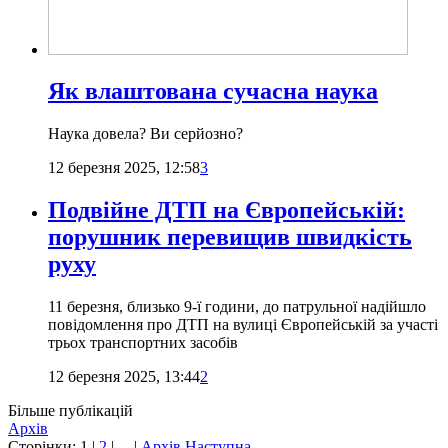
Як влаштована сучасна наука
Наука довела? Ви серйозно?
12 березня 2025, 12:58
3
Подвійне ДТП на Європейській:
порушник перевищив швидкість
руху
11 березня, близько 9-ї години, до патрульної надійшло
повідомлення про ДТП на вулиці Європейській за участі
трьох транспортних засобів
12 березня 2025, 13:44
2
Більше публікацій
Архів
Сторінки:
1
|
2
| ... |
Архів
Наступна