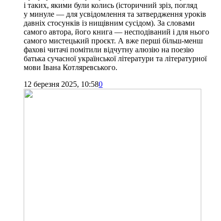
і таких, якими були колись (історичний зріз, погляд
у минуле — для усвідомлення та затвердження уроків
давніх стосунків із нищівним сусідом). За словами
самого автора, його книга — несподіваний і для нього
самого мистецький проєкт. А вже перші більш-менш
фахові читачі помітили відчутну алюзію на поезію
батька сучасної української літератури та літературної
мови Івана Котляревського.
12 березня 2025, 10:58
0