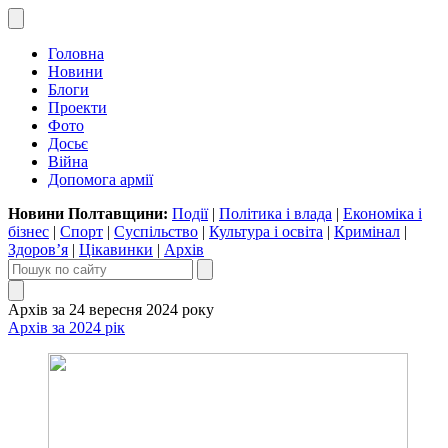
Головна
Новини
Блоги
Проекти
Фото
Досьє
Війна
Допомога армії
Новини Полтавщини:
Події
|
Політика і влада
|
Економіка і
бізнес
|
Спорт
|
Суспільство
|
Культура і освіта
|
Кримінал
|
Здоров’я
|
Цікавинки
|
Архів
Архів за 24 вересня 2024 року
Архів за 2024 рік