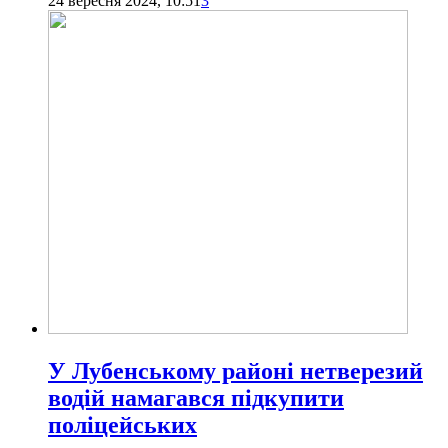
24 вересня 2024, 10:51
3
У Лубенському районі нетверезий
водій намагався підкупити
поліцейських