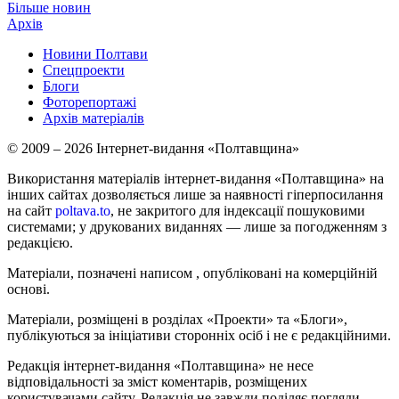
Більше новин
Архів
Новини Полтави
Спецпроекти
Блоги
Фоторепортажі
Архів матеріалів
© 2009 – 2026 Інтернет-видання «Полтавщина»
Використання матеріалів інтернет-видання «Полтавщина» на
інших сайтах дозволяється лише за наявності гіперпосилання
на сайт
poltava.to
, не закритого для індексації пошуковими
системами; у друкованих виданнях — лише за погодженням з
редакцією.
Матеріали, позначені написом
, опубліковані на комерційній
основі.
Матеріали, розміщені в розділах «Проекти» та «Блоги»,
публікуються за ініціативи сторонніх осіб і не є редакційними.
Редакція інтернет-видання «Полтавщина» не несе
відповідальності за зміст коментарів, розміщених
користувачами сайту. Редакція не завжди поділяє погляди