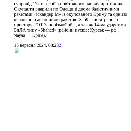
супровід 17-ти засобів повітряного нападу противника.
Окупанти вдарили по Одещині двома балістичними
ракетами «Іскандер-М» із окупованого Криму та однією
керованою авіаційною ракетою Х-59 із повітряного
простору ТОТ Запорізької обл., а також 14-ма ударними
БпЛА типу «Shahed» (райони пусків: Курськ — рф.,
Чауда — Крим).
15 вересня 2024, 08:23
2