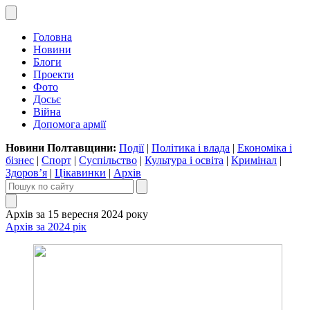
Головна
Новини
Блоги
Проекти
Фото
Досьє
Війна
Допомога армії
Новини Полтавщини:
Події
|
Політика і влада
|
Економіка і
бізнес
|
Спорт
|
Суспільство
|
Культура і освіта
|
Кримінал
|
Здоров’я
|
Цікавинки
|
Архів
Архів за 15 вересня 2024 року
Архів за 2024 рік