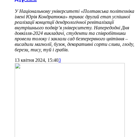
У Національному університеті «Полтавська політехніка
імені Юрія Кондратюка» триває другий етап успішної
реалізації концепції дендрологічної ревіталізації
внутрішнього подвір’я університету. Напередодні Дня
довкілля-2024 викладачі, студенти та співробітники
провели толоку і заклали сад безперервного цвітіння –
висадили магнолії, бузок, декоративні сорти сливи, глоду,
берези, тису, туй і грабів.
13 квітня 2024, 15:40
3