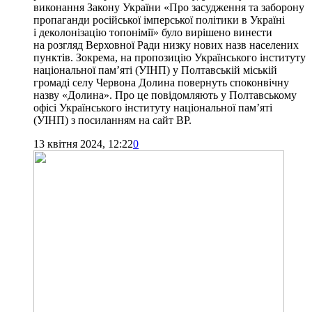
виконання Закону України «Про засудження та заборону
пропаганди російської імперської політики в Україні
і деколонізацію топонімії» було вирішено винести
на розгляд Верховної Ради низку нових назв населених
пунктів. Зокрема, на пропозицію Українського інституту
національної пам’яті (УІНП) у Полтавській міській
громаді селу Червона Долина повернуть споконвічну
назву «Долина». Про це повідомляють у Полтавському
офісі Українського інституту національної пам’яті
(УІНП) з посиланням на сайт ВР.
13 квітня 2024, 12:22
0