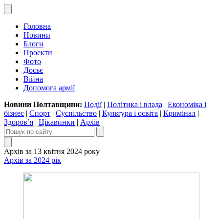
Головна
Новини
Блоги
Проекти
Фото
Досьє
Війна
Допомога армії
Новини Полтавщини:
Події
|
Політика і влада
|
Економіка і
бізнес
|
Спорт
|
Суспільство
|
Культура і освіта
|
Кримінал
|
Здоров’я
|
Цікавинки
|
Архів
Архів за 13 квітня 2024 року
Архів за 2024 рік