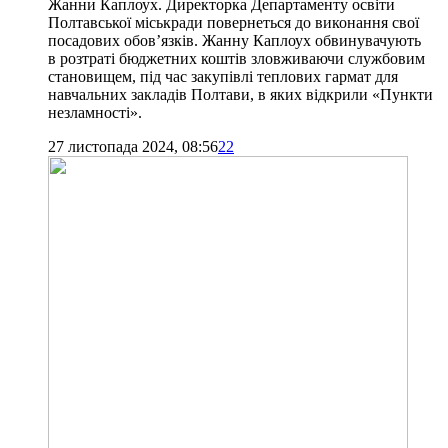
Жанни Каплоух. Директорка Департаменту освіти
Полтавської міськради повернеться до виконання свої
посадових обов’язків. Жанну Каплоух обвинувачують
в розтраті бюджетних коштів зловживаючи службовим
становищем, під час закупівлі теплових гармат для
навчальних закладів Полтави, в яких відкрили «Пункти
незламності».
27 листопада 2024, 08:56
22