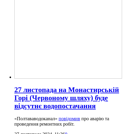
27 листопада на Монастирській
Горі (Червоному шляху) буде
відсутнє водопостачання
«Полтававодоканал»
повідомив
про аварію та
проведення ремонтних робіт.