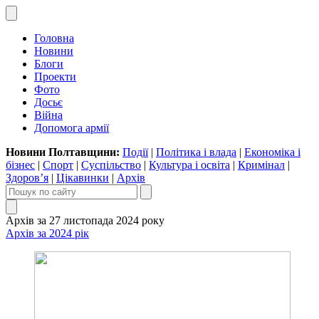
Головна
Новини
Блоги
Проекти
Фото
Досьє
Війна
Допомога армії
Новини Полтавщини:
Події
|
Політика і влада
|
Економіка і
бізнес
|
Спорт
|
Суспільство
|
Культура і освіта
|
Кримінал
|
Здоров’я
|
Цікавинки
|
Архів
Архів за 27 листопада 2024 року
Архів за 2024 рік