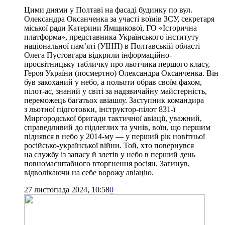
Цими днями у Полтаві на фасаді будинку по вул.
Олександра Оксанченка за участі воїнів ЗСУ, секретаря
міської ради Катерини Ямщикової, ГО «Історична
платформа», представника Українського інституту
національної пам’яті (УІНП) в Полтавській області
Олега Пустовгара відкрили інформаційно-
просвітницьку табличку про льотчика першого класу,
Героя України (посмертно) Олександра Оксанченка. Він
був закоханий у небо, а польоти обрав своїм фахом,
пілот-ас, знаний у світі за надзвичайну майстерність,
переможець багатьох авіашоу. Заступник командира
з льотної підготовки, інструктор-пілот 831-ї
Миргородської бригади тактичної авіації, уважний,
справедливий до підлеглих та учнів, воїн, що першим
піднявся в небо у 2014-му — у перший рік новітньої
російсько-української війни. Той, хто повернувся
на службу із запасу й злетів у небо в перший день
повномасштабного вторгнення росіян. Загинув,
відволікаючи на себе ворожу авіацію.
27 листопада 2024, 10:58
0