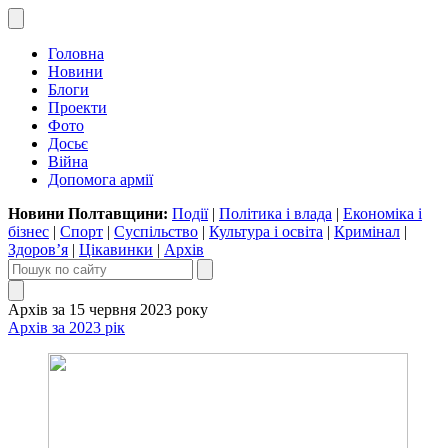
Головна
Новини
Блоги
Проекти
Фото
Досьє
Війна
Допомога армії
Новини Полтавщини:
Події
|
Політика і влада
|
Економіка і
бізнес
|
Спорт
|
Суспільство
|
Культура і освіта
|
Кримінал
|
Здоров’я
|
Цікавинки
|
Архів
Архів за 15 червня 2023 року
Архів за 2023 рік