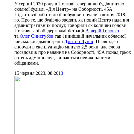
У серпні 2020 року в Полтаві завершили будівництво
скляної будівлі «Дія Центр» на Соборності, 45А.
Підготовчі роботи до її побудови почали з липня 2018-
го. Про те, що будівлю зводять як новий Центр надання
адміністративних послуг, говорили як колишні голови
Полтавської облдержадміністрації
Валерій Головко
та
Олег Синєгубов
так і нинішній начальник обласної
військової адміністрації
Дмитро Лунін
. Після здачі
споруди в експлуатацію минуло 2,5 роки, але слова
посадовців про надання на Соборності, 45А понад трьох
сотень адмінпослуг, лишаються невиконаними
обіцянками.
15 червня 2023, 08:26
13