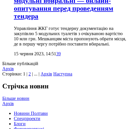
модульні вбиральні — онлайн-
опитування перед проведенням
тендера
Управління ЖКГ готує тендерну документацію на
закупівлю 5 модульних туалетів з очікуваною вартістю
10 млн грн. Мешканцям міста пропонують обрати місця,
де в першу чергу потрібно поставити вбиральні.
15 червня 2023, 14:51
39
Більше публікацій
Архів
Сторінки:
1
|
2
| ... |
Архів
Наступна
Стрічка новин
Більше новин
Архів
Новини Полтави
Спецпроекти
Блоги
Фоторепортажі