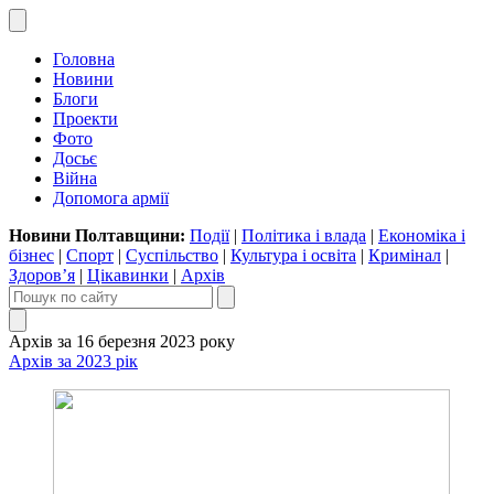
Головна
Новини
Блоги
Проекти
Фото
Досьє
Війна
Допомога армії
Новини Полтавщини:
Події
|
Політика і влада
|
Економіка і
бізнес
|
Спорт
|
Суспільство
|
Культура і освіта
|
Кримінал
|
Здоров’я
|
Цікавинки
|
Архів
Архів за 16 березня 2023 року
Архів за 2023 рік