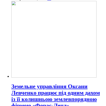
Земельне управління Оксани
Левченко працює під одним дахом
із її колишньою землевпорядною
фірмою «Форас-Ленд»