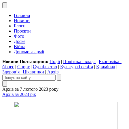
Головна
Новини
Блоги
Проекти
Фото
Досьє
Війна
Допомога армії
Новини Полтавщини:
Події
|
Політика і влада
|
Економіка і
бізнес
|
Спорт
|
Суспільство
|
Культура і освіта
|
Кримінал
|
Здоров’я
|
Цікавинки
|
Архів
Архів за 7 лютого 2023 року
Архів за 2023 рік