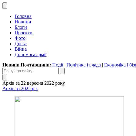
Головна
Новини
Блоги
Проекти
Фото
Досьє
Війна
Допомога армії
Новини Полтавщини:
Події
|
Політика і влада
|
Економіка і біз
Архів за 22 вересня 2022 року
Архів за 2022 рік