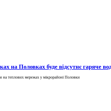
вках на Половках буде відсутнє гаряче в
и на теплових мережах у мікрорайоні Половки