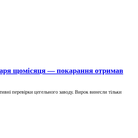
баря щомісяця — покарання отримав
вні перевірки цегельного заводу. Вирок винесли тільки