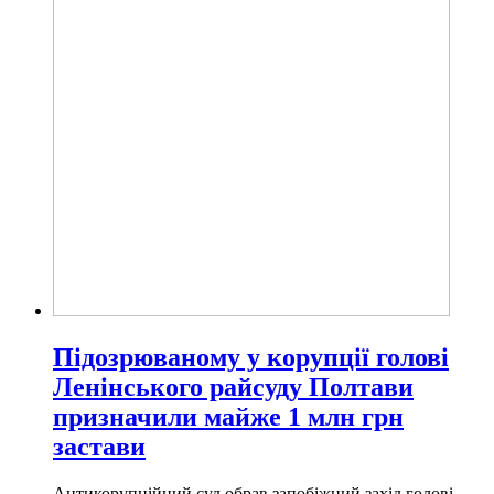
Підозрюваному у корупції голові
Ленінського райсуду Полтави
призначили майже 1 млн грн
застави
Антикорупційний суд обрав запобіжний захід голові