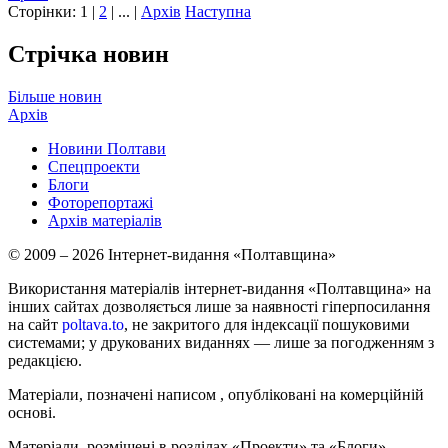
Сторінки:
1
|
2
| ... |
Архів
Наступна
Стрічка новин
Більше новин
Архів
Новини Полтави
Спецпроекти
Блоги
Фоторепортажі
Архів матеріалів
© 2009 – 2026 Інтернет-видання «Полтавщина»
Використання матеріалів інтернет-видання «Полтавщина» на
інших сайтах дозволяється лише за наявності гіперпосилання
на сайт
poltava.to
, не закритого для індексації пошуковими
системами; у друкованих виданнях — лише за погодженням з
редакцією.
Матеріали, позначені написом
, опубліковані на комерційній
основі.
Матеріали, розміщені в розділах «Проекти» та «Блоги»,