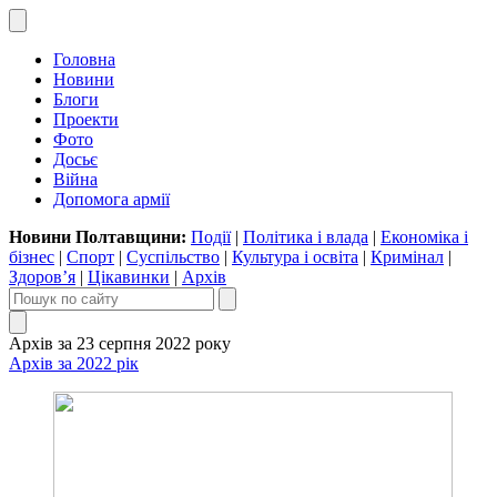
Головна
Новини
Блоги
Проекти
Фото
Досьє
Війна
Допомога армії
Новини Полтавщини:
Події
|
Політика і влада
|
Економіка і
бізнес
|
Спорт
|
Суспільство
|
Культура і освіта
|
Кримінал
|
Здоров’я
|
Цікавинки
|
Архів
Архів за 23 серпня 2022 року
Архів за 2022 рік