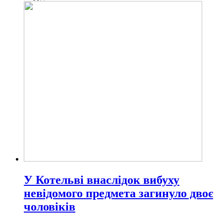
У Котельві внаслідок вибуху
невідомого предмета загинуло двоє
чоловіків