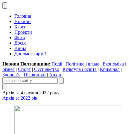
Головна
Новини
Блоги
Проекти
Фото
Досьє
Війна
Допомога армії
Новини Полтавщини:
Події
|
Політика і влада
|
Економіка і
бізнес
|
Спорт
|
Суспільство
|
Культура і освіта
|
Кримінал
|
Здоров’я
|
Цікавинки
|
Архів
Архів за 4 грудня 2022 року
Архів за 2022 рік