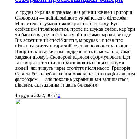
У грудні Україна відзначає 300-річний ювілей Григорія
Сковороди — найвідомішого українського філософа.
Мислитель і гуманіст жив три століття тому. Був
освіченим і талановитим, проте не шукав слави, кар’єри
чи багатства, не поступався цінностями заради вигоди.
Вів аскетичний спосіб життя, міркував і писав про
пізнання, життя в гармонії, суспільно корисну працю.
Попри такий аскетизм і відреченість (а можливо, саме
завдяки цьому), Сковороді вдалося сформулювати ідеї
та створити тексти, що захоплюють серця й розуми
людей, які живуть через століття після нього. Григорія
Савича без перебільшення можна назвати національним
філософом — для поколінь українців він залишається
цікавим, актуальним і навіть близьким.
4 грудня 2022, 09:54
0