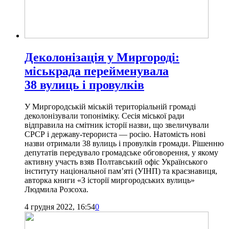
Деколонізація у Миргороді:
міськрада перейменувала
38 вулиць і провулків
У Миргородській міській територіальній громаді
деколонізували топоніміку. Сесія міської ради
відправила на смітник історії назви, що звеличували
СРСР і державу-терориста — росію. Натомість нові
назви отримали 38 вулиць і провулків громади. Рішенню
депутатів передувало громадське обговорення, у якому
активну участь взяв Полтавський офіс Українського
інституту національної пам’яті (УІНП) та краєзнавиця,
авторка книги «З історії миргородських вулиць»
Людмила Розсоха.
4 грудня 2022, 16:54
0