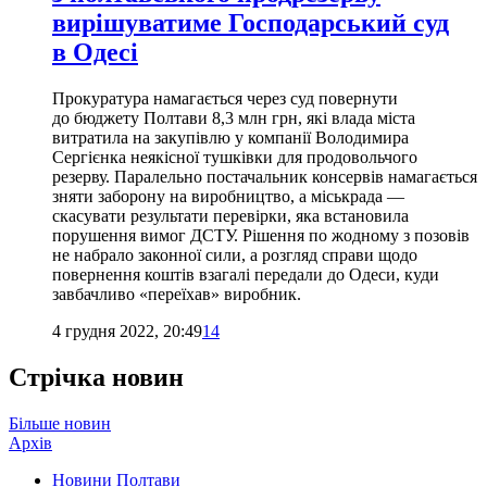
вирішуватиме Господарський суд
в Одесі
Прокуратура намагається через суд повернути
до бюджету Полтави 8,3 млн грн, які влада міста
витратила на закупівлю у компанії Володимира
Сергієнка неякісної тушківки для продовольчого
резерву. Паралельно постачальник консервів намагається
зняти заборону на виробництво, а міськрада —
скасувати результати перевірки, яка встановила
порушення вимог ДСТУ. Рішення по жодному з позовів
не набрало законної сили, а розгляд справи щодо
повернення коштів взагалі передали до Одеси, куди
завбачливо «переїхав» виробник.
4 грудня 2022, 20:49
14
Стрічка новин
Більше новин
Архів
Новини Полтави