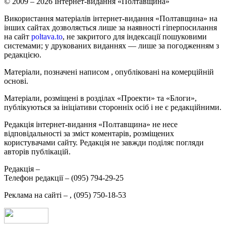
© 2009 – 2026 Інтернет-видання «Полтавщина»
Використання матеріалів інтернет-видання «Полтавщина» на
інших сайтах дозволяється лише за наявності гіперпосилання
на сайт
poltava.to
, не закритого для індексації пошуковими
системами; у друкованих виданнях — лише за погодженням з
редакцією.
Матеріали, позначені написом
, опубліковані на комерційній
основі.
Матеріали, розміщені в розділах «Проекти» та «Блоги»,
публікуються за ініціативи сторонніх осіб і не є редакційними.
Редакція інтернет-видання «Полтавщина» не несе
відповідальності за зміст коментарів, розміщених
користувачами сайту. Редакція не завжди поділяє погляди
авторів публікацій.
Редакція –
Телефон редакції –
(095) 794-29-25
Реклама на сайті –
,
(095) 750-18-53