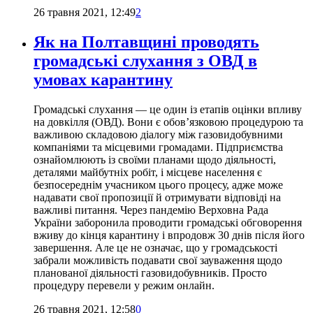
26 травня 2021, 12:49
2
Як на Полтавщині проводять
громадські слухання з ОВД в
умовах карантину
Громадські слухання — це один із етапів оцінки впливу
на довкілля (ОВД). Вони є обов’язковою процедурою та
важливою складовою діалогу між газовидобувними
компаніями та місцевими громадами. Підприємства
ознайомлюють із своїми планами щодо діяльності,
деталями майбутніх робіт, і місцеве населення є
безпосереднім учасником цього процесу, адже може
надавати свої пропозиції й отримувати відповіді на
важливі питання. Через пандемію Верховна Рада
України заборонила проводити громадські обговорення
вживу до кінця карантину і впродовж 30 днів після його
завершення. Але це не означає, що у громадськості
забрали можливість подавати свої зауваження щодо
планованої діяльності газовидобувників. Просто
процедуру перевели у режим онлайн.
26 травня 2021, 12:58
0