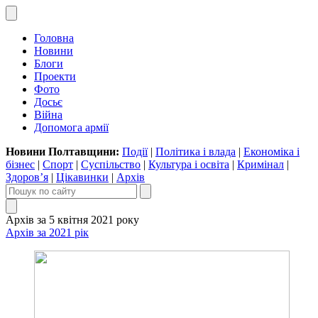
Головна
Новини
Блоги
Проекти
Фото
Досьє
Війна
Допомога армії
Новини Полтавщини:
Події
|
Політика і влада
|
Економіка і
бізнес
|
Спорт
|
Суспільство
|
Культура і освіта
|
Кримінал
|
Здоров’я
|
Цікавинки
|
Архів
Архів за 5 квітня 2021 року
Архів за 2021 рік