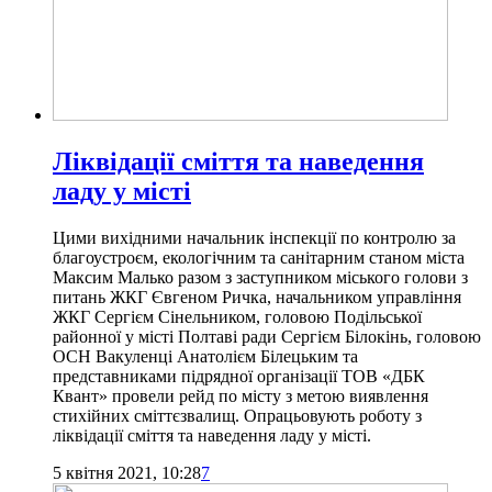
Ліквідації сміття та наведення
ладу у місті
Цими вихідними начальник інспекції по контролю за
благоустроєм, екологічним та санітарним станом міста
Максим Малько разом з заступником міського голови з
питань ЖКГ Євгеном Ричка, начальником управління
ЖКГ Сергієм Сінельником, головою Подільської
районної у місті Полтаві ради Сергієм Білокінь, головою
ОСН Вакуленці Анатолієм Білецьким та
представниками підрядної організації ТОВ «ДБК
Квант» провели рейд по місту з метою виявлення
стихійних сміттєзвалищ. Опрацьовують роботу з
ліквідації сміття та наведення ладу у місті.
5 квітня 2021, 10:28
7