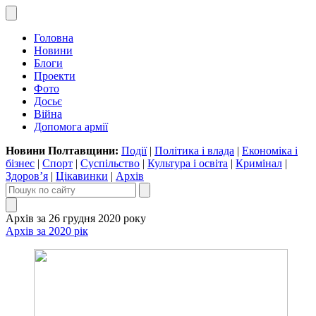
Головна
Новини
Блоги
Проекти
Фото
Досьє
Війна
Допомога армії
Новини Полтавщини:
Події
|
Політика і влада
|
Економіка і
бізнес
|
Спорт
|
Суспільство
|
Культура і освіта
|
Кримінал
|
Здоров’я
|
Цікавинки
|
Архів
Архів за 26 грудня 2020 року
Архів за 2020 рік