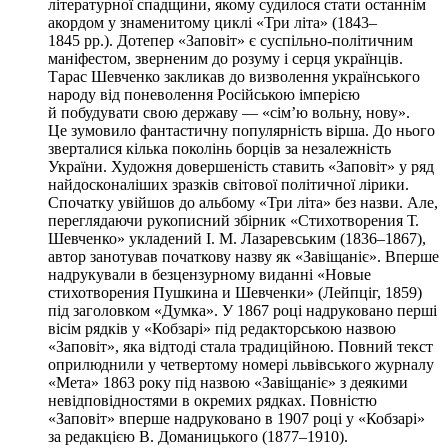
літературної спадщини, якому судилося стати останнім
акордом у знаменитому циклі «Три літа» (1843–
1845 рр.). Дотепер «Заповіт» є суспільно-політичним
маніфестом, зверненим до розуму і серця українців.
Тарас Шевченко закликав до визволення українського
народу від поневолення Російською імперією
й побудувати свою державу — «сім’ю вольну, нову».
Це зумовило фантастичну популярність вірша. До нього
зверталися кілька поколінь борців за незалежність
України. Художня довершеність ставить «Заповіт» у ряд
найдосконаліших зразків світової політичної лірики.
Спочатку увійшов до альбому «Три літа» без назви. Але,
переглядаючи рукописний збірник «Стихотворения Т.
Шевченко» укладений І. М. Лазаревським (1836–1867),
автор занотував початкову назву як «Завіщаніє». Вперше
надрукували в безцензурному виданні «Новые
стихотворения Пушкина и Шевченки» (Лейпціг, 1859)
під заголовком «Думка». У 1867 році надруковано перші
вісім рядків у «Кобзарі» під редакторською назвою
«Заповіт», яка відтоді стала традиційною. Повний текст
оприлюднили у четвертому номері львівського журналу
«Мета» 1863 року під назвою «Завіщаніє» з деякими
невідповідностями в окремих рядках. Повністю
«Заповіт» вперше надруковано в 1907 році у «Кобзарі»
за редакцією В. Доманицького (1877–1910).