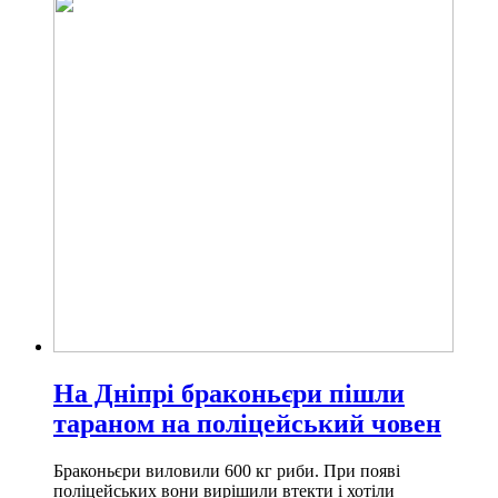
На Дніпрі браконьєри пішли
тараном на поліцейський човен
Браконьєри виловили 600 кг риби. При появі
поліцейських вони вирішили втекти і хотіли