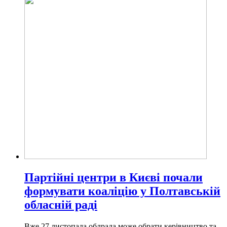
Партійні центри в Києві почали
формувати коаліцію у Полтавській
обласній раді
Вже 27 листопада облрада може обрати керівництво та