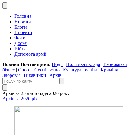
Головна
Новини
Блоги
Проекти
Фото
Досьє
Війна
Допомога армії
Новини Полтавщини:
Події
|
Політика і влада
|
Економіка і
бізнес
|
Спорт
|
Суспільство
|
Культура і освіта
|
Кримінал
|
Здоров’я
|
Цікавинки
|
Архів
Архів за 25 листопада 2020 року
Архів за 2020 рік