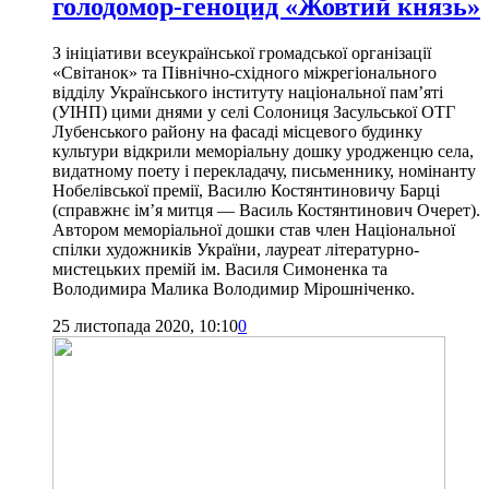
голодомор-геноцид «Жовтий князь»
З ініціативи всеукраїнської громадської організації
«Світанок» та Північно-східного міжрегіонального
відділу Українського інституту національної пам’яті
(УІНП) цими днями у селі Солониця Засульської ОТГ
Лубенського району на фасаді місцевого будинку
культури відкрили меморіальну дошку уродженцю села,
видатному поету і перекладачу, письменнику, номінанту
Нобелівської премії, Василю Костянтиновичу Барці
(справжнє ім’я митця — Василь Костянтинович Очерет).
Автором меморіальної дошки став член Національної
спілки художників України, лауреат літературно-
мистецьких премій ім. Василя Симоненка та
Володимира Малика Володимир Мірошніченко.
25 листопада 2020, 10:10
0