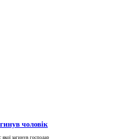
агинув чоловік
с якої загинув господар