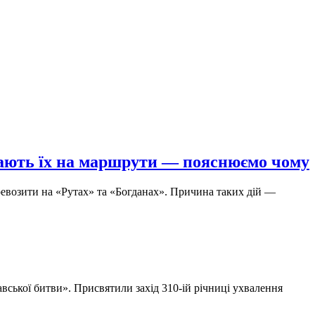
кають їх на маршрути — пояснюємо чому
ревозити на «Рутах» та «Богданах». Причина таких дій —
авської битви». Присвятили захід 310-ій річниці ухвалення