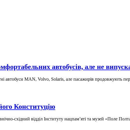
омфортабельних автобусів, але не випус
ні автобуси MAN, Volvo, Solaris, але пасажирів продовжують пе
його Конституцію
внічно-східний відділ Інституту нацпам’яті та музей «Поле Полт