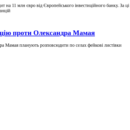
т на 11 млн євро від Європейського інвестиційного банку. За ц
танцій
ацію проти Олександра Мамая
ра Мамая планують розповсюдити по селах фейкові листівки