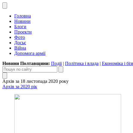
Головна
Новини
Блоги
Проекти
Фото
Досьє
Війна
Допомога армії
Новини Полтавщини:
Події
|
Політика і влада
|
Економіка і біз
Архів за 18 листопада 2020 року
Архів за 2020 рік