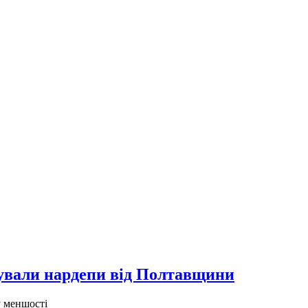
сували нардепи від Полтавщини
у меншості