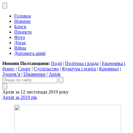
Головна
Новини
Блоги
Проекти
Фото
Досьє
Війна
Допомога армії
Новини Полтавщини:
Події
|
Політика і влада
|
Економіка і
бізнес
|
Спорт
|
Суспільство
|
Культура і освіта
|
Кримінал
|
Здоров’я
|
Цікавинки
|
Архів
Архів за 12 листопада 2019 року
Архів за 2019 рік