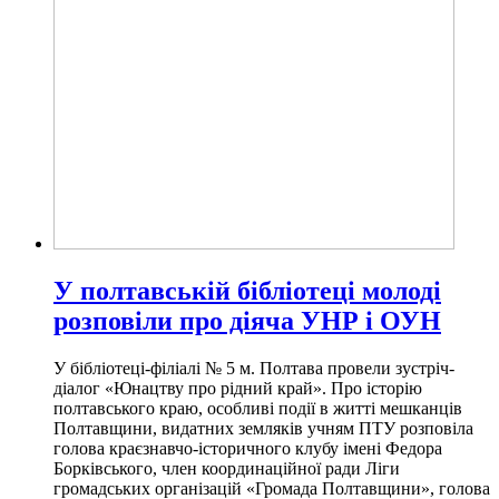
У полтавській бібліотеці молоді
розповіли про діяча УНР і ОУН
У бібліотеці-філіалі № 5 м. Полтава провели зустріч-
діалог «Юнацтву про рідний край». Про історію
полтавського краю, особливі події в житті мешканців
Полтавщини, видатних земляків учням ПТУ розповіла
голова краєзнавчо-історичного клубу імені Федора
Борківського, член координаційної ради Ліги
громадських організацій «Громада Полтавщини», голова