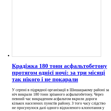
Крадіжка 180 тонн асфальтобетону
протягом однієї ночі: за три місяці
так нікого і не покарали
У серпні в підрядної організації в Шишацькому районі за
ніч викрали 180 тонн зрізаного асфальтобетону. Через
певний час викраденим асфальтом вкрили дороги
кількох населених пунктів району. З того часу слідство
не просунулося далі одного відхиленого клопотання у