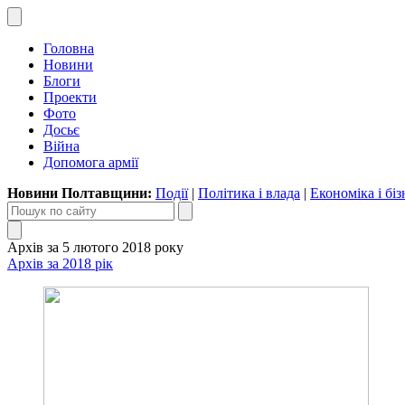
Головна
Новини
Блоги
Проекти
Фото
Досьє
Війна
Допомога армії
Новини Полтавщини:
Події
|
Політика і влада
|
Економіка і біз
Архів за 5 лютого 2018 року
Архів за 2018 рік