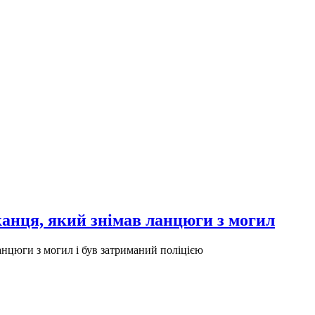
анця, який знімав ланцюги з могил
нцюги з могил і був затриманий поліцією