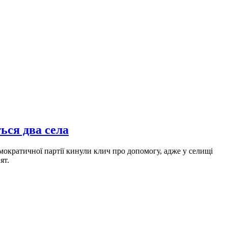
ься два села
емократичної партії кинули клич про допомогу, адже у селищі
ят.