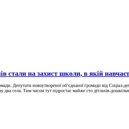
ів стали на захист школи, в якій навчаєт
ромади. Депутати новоутвореної об’єднаної громади від Соціал-д
зу два села. Тим часом тут підростає майже сто дітлахів-дошкільн