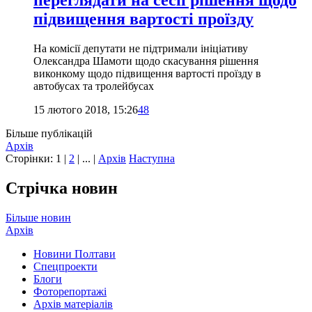
переглядати на сесії рішення щодо
підвищення вартості проїзду
На комісії депутати не підтримали ініціативу
Олександра Шамоти щодо скасування рішення
виконкому щодо підвищення вартості проїзду в
автобусах та тролейбусах
15 лютого 2018, 15:26
48
Більше публікацій
Архів
Сторінки:
1
|
2
| ... |
Архів
Наступна
Стрічка новин
Більше новин
Архів
Новини Полтави
Спецпроекти
Блоги
Фоторепортажі
Архів матеріалів