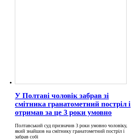
У Полтаві чоловік забрав зі
смітника гранатометний постріл і
отримав за це 3 роки умовно
Полтавський суд призначив 3 роки умовно чоловіку,
який знайшов на смітнику гранатометний постріл і
забрав собі