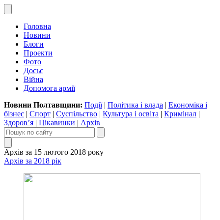
Головна
Новини
Блоги
Проекти
Фото
Досьє
Війна
Допомога армії
Новини Полтавщини:
Події
|
Політика і влада
|
Економіка і
бізнес
|
Спорт
|
Суспільство
|
Культура і освіта
|
Кримінал
|
Здоров’я
|
Цікавинки
|
Архів
Архів за 15 лютого 2018 року
Архів за 2018 рік