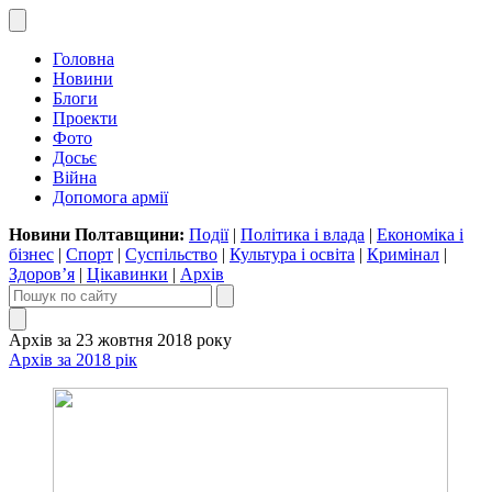
Головна
Новини
Блоги
Проекти
Фото
Досьє
Війна
Допомога армії
Новини Полтавщини:
Події
|
Політика і влада
|
Економіка і
бізнес
|
Спорт
|
Суспільство
|
Культура і освіта
|
Кримінал
|
Здоров’я
|
Цікавинки
|
Архів
Архів за 23 жовтня 2018 року
Архів за 2018 рік