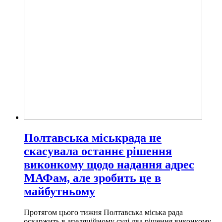
Полтавська міськрада не
скасувала останнє рішення
виконкому щодо надання адрес
МАФам, але зробить це в
майбутньому
Протягом цього тижня Полтавська міська рада
оскаржить в апеляційному суді два рішення виконкому