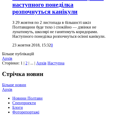
наступного понеділка
розпочнуться канікули
З 29 жовтня по 2 листопада в більшості шкіл
Полтавщини буде тихо і спокійно — дзвінки не
лунатимуть, школярі не ганятимуть коридорами.
Наступного понеділка розпочнуться осінні канікули.
23 жовтня 2018, 15:32
0
Більше публікацій
Архів
Сторінки:
1
|
2
| ... |
Архів
Наступна
Стрічка новин
Більше новин
Архів
Новини Полтави
Спецпроекти
Блоги
Фоторепортажі