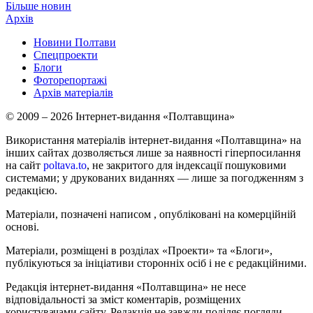
Більше новин
Архів
Новини Полтави
Спецпроекти
Блоги
Фоторепортажі
Архів матеріалів
© 2009 – 2026 Інтернет-видання «Полтавщина»
Використання матеріалів інтернет-видання «Полтавщина» на
інших сайтах дозволяється лише за наявності гіперпосилання
на сайт
poltava.to
, не закритого для індексації пошуковими
системами; у друкованих виданнях — лише за погодженням з
редакцією.
Матеріали, позначені написом
, опубліковані на комерційній
основі.
Матеріали, розміщені в розділах «Проекти» та «Блоги»,
публікуються за ініціативи сторонніх осіб і не є редакційними.
Редакція інтернет-видання «Полтавщина» не несе
відповідальності за зміст коментарів, розміщених
користувачами сайту. Редакція не завжди поділяє погляди