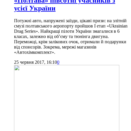
«Полтава» півсотні учасників з
усієї України
Потужні авто, напружені заїзди, цікаві призи: на злітній
смузі полтавського аеропорту пройшов І етап «Ukrainian
Drag Series». Найкращі пілоти України змагалися в 6
класах, залежно від об’єму та тюнінга двигуна.
Переможці, крім залікових очок, отримали й подарунки
від спонсорів. Зокрема, мережі магазинів
«Автохімкомплект».
25 червня 2017, 16:10
0