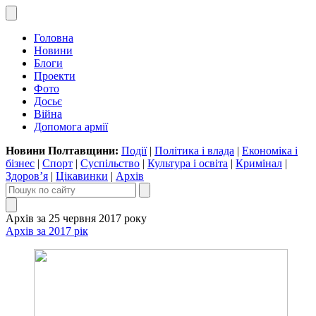
Головна
Новини
Блоги
Проекти
Фото
Досьє
Війна
Допомога армії
Новини Полтавщини:
Події
|
Політика і влада
|
Економіка і
бізнес
|
Спорт
|
Суспільство
|
Культура і освіта
|
Кримінал
|
Здоров’я
|
Цікавинки
|
Архів
Архів за 25 червня 2017 року
Архів за 2017 рік