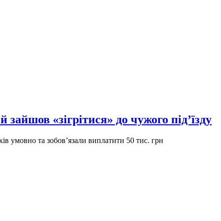
й зайшов «зігрітися» до чужого під’їзду
оків умовно та зобов’язали виплатити 50 тис. грн