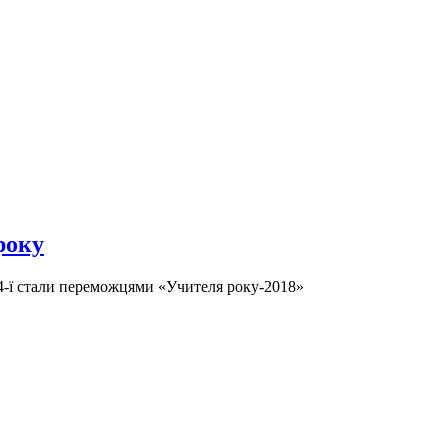
року
34-ї стали переможцями «Учителя року-2018»