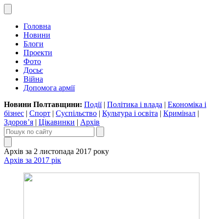
Головна
Новини
Блоги
Проекти
Фото
Досьє
Війна
Допомога армії
Новини Полтавщини:
Події
|
Політика і влада
|
Економіка і
бізнес
|
Спорт
|
Суспільство
|
Культура і освіта
|
Кримінал
|
Здоров’я
|
Цікавинки
|
Архів
Архів за 2 листопада 2017 року
Архів за 2017 рік