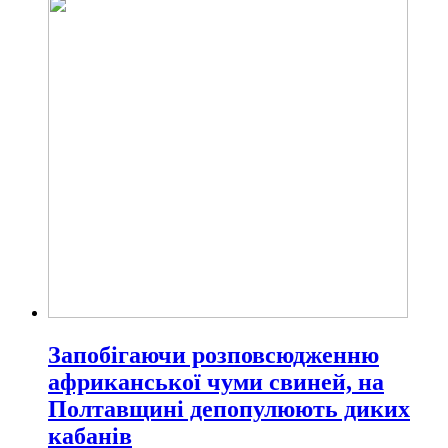
Запобігаючи розповсюдженню
африканської чуми свиней, на
Полтавщині депопулюють диких
кабанів