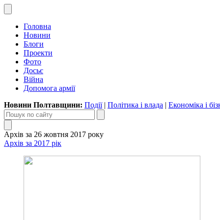
Головна
Новини
Блоги
Проекти
Фото
Досьє
Війна
Допомога армії
Новини Полтавщини:
Події
|
Політика і влада
|
Економіка і біз
Архів за 26 жовтня 2017 року
Архів за 2017 рік