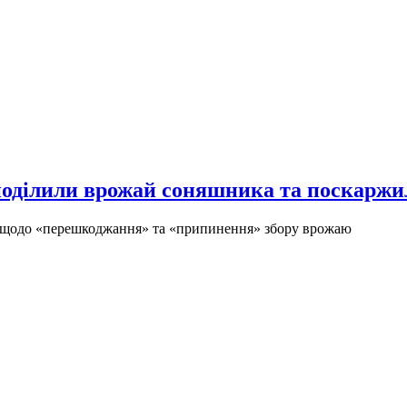
оділили врожай соняшника та поскаржил
ь щодо «перешкоджання» та «припинення» збору врожаю