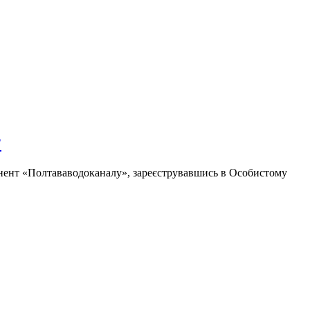
?
онент «Полтававодоканалу», зареєструвавшись в Особистому