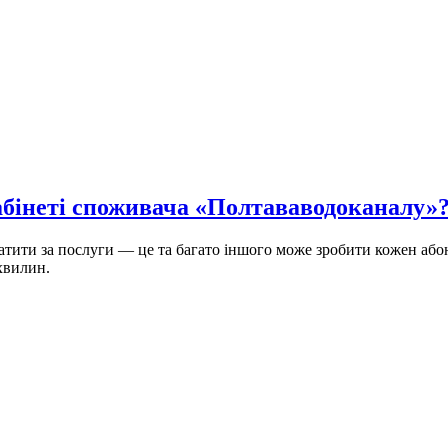
абінеті споживача «Полтававодоканалу»
латити за послуги — це та багато іншого може зробити кожен аб
хвилин.