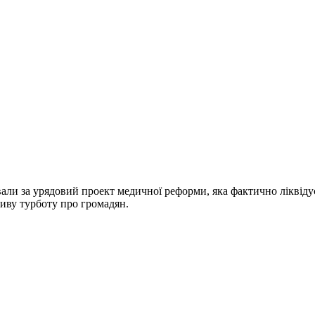
али за урядовий проект медичної реформи, яка фактично ліквіду
иву турботу про громадян.