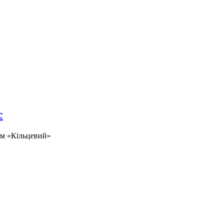
с
ом «Кільцевий»