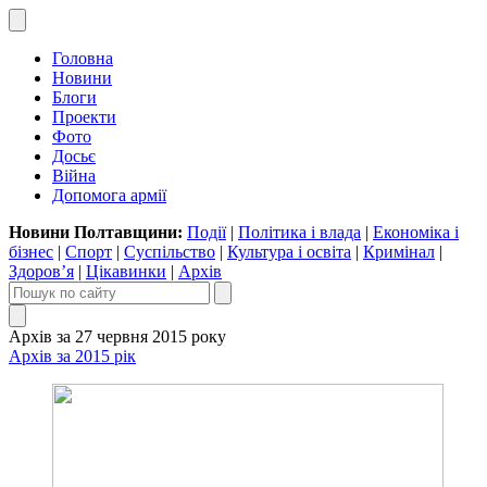
Головна
Новини
Блоги
Проекти
Фото
Досьє
Війна
Допомога армії
Новини Полтавщини:
Події
|
Політика і влада
|
Економіка і
бізнес
|
Спорт
|
Суспільство
|
Культура і освіта
|
Кримінал
|
Здоров’я
|
Цікавинки
|
Архів
Архів за 27 червня 2015 року
Архів за 2015 рік