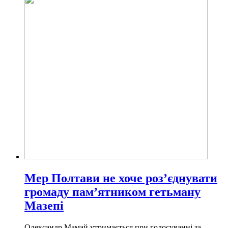
Мер Полтави не хоче роз’єднувати
громаду пам’ятником гетьману
Мазепі
Олександр Мамай утримається при голосуванні за