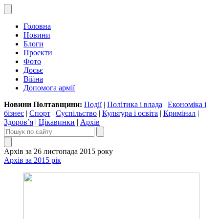
Головна
Новини
Блоги
Проекти
Фото
Досьє
Війна
Допомога армії
Новини Полтавщини:
Події
|
Політика і влада
|
Економіка і
бізнес
|
Спорт
|
Суспільство
|
Культура і освіта
|
Кримінал
|
Здоров’я
|
Цікавинки
|
Архів
Архів за 26 листопада 2015 року
Архів за 2015 рік