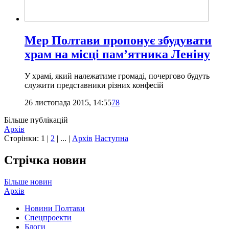
Мер Полтави пропонує збудувати
храм на місці пам’ятника Леніну
У храмі, який належатиме громаді, почергово будуть
служити представники різних конфесій
26 листопада 2015, 14:55
78
Більше публікацій
Архів
Сторінки:
1
|
2
| ... |
Архів
Наступна
Стрічка новин
Більше новин
Архів
Новини Полтави
Спецпроекти
Блоги