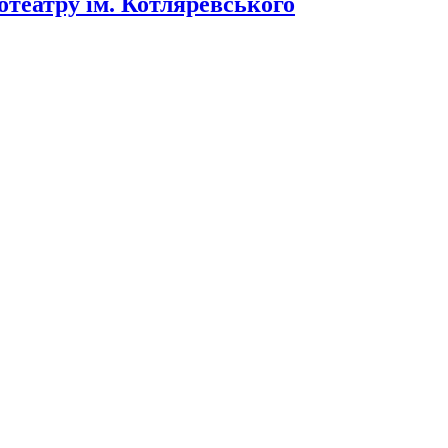
отеатру ім. Котляревського