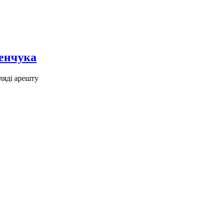
менчука
ляді арешту