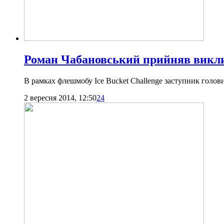
Роман Чабановський прийняв викли
В рамках флешмобу Ice Bucket Challenge заступник голов
2 вересня 2014, 12:50
24