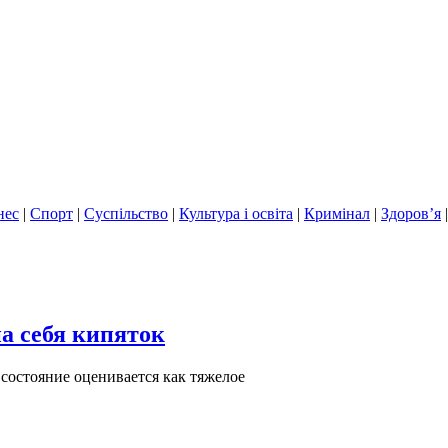
нес
|
Спорт
|
Суспільство
|
Культура і освіта
|
Кримінал
|
Здоров’я
а себя кипяток
 состояние оценивается как тяжелое