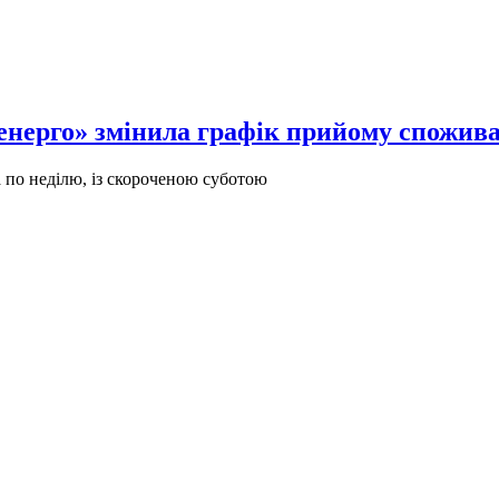
нерго» змінила графік прийому спожива
 по неділю, із скороченою суботою