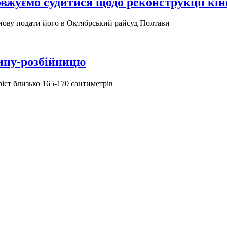
вжуємо судитися щодо реконструкції кін
знову подати його в Октябрський райсуд Полтави
ину-розбійницю
ріст близько 165-170 сантиметрів