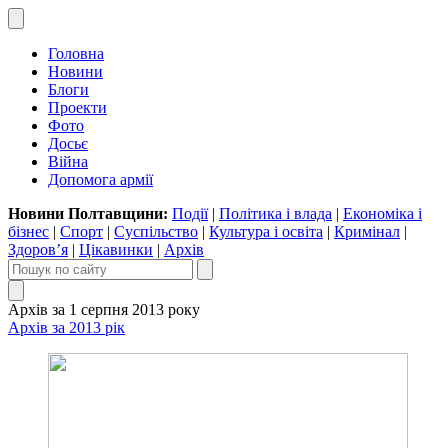
Головна
Новини
Блоги
Проекти
Фото
Досьє
Війна
Допомога армії
Новини Полтавщини:
Події
|
Політика і влада
|
Економіка і
бізнес
|
Спорт
|
Суспільство
|
Культура і освіта
|
Кримінал
|
Здоров’я
|
Цікавинки
|
Архів
Архів за 1 серпня 2013 року
Архів за 2013 рік