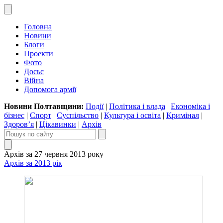
Головна
Новини
Блоги
Проекти
Фото
Досьє
Війна
Допомога армії
Новини Полтавщини:
Події
|
Політика і влада
|
Економіка і
бізнес
|
Спорт
|
Суспільство
|
Культура і освіта
|
Кримінал
|
Здоров’я
|
Цікавинки
|
Архів
Архів за 27 червня 2013 року
Архів за 2013 рік