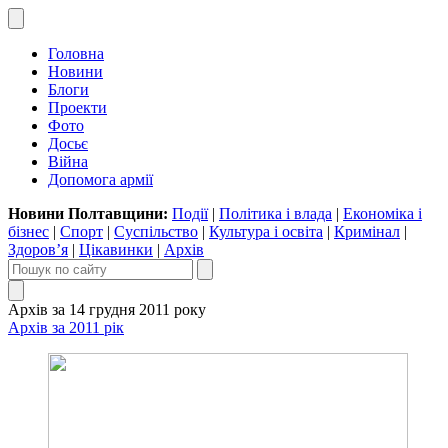
Головна
Новини
Блоги
Проекти
Фото
Досьє
Війна
Допомога армії
Новини Полтавщини:
Події
|
Політика і влада
|
Економіка і
бізнес
|
Спорт
|
Суспільство
|
Культура і освіта
|
Кримінал
|
Здоров’я
|
Цікавинки
|
Архів
Архів за 14 грудня 2011 року
Архів за 2011 рік