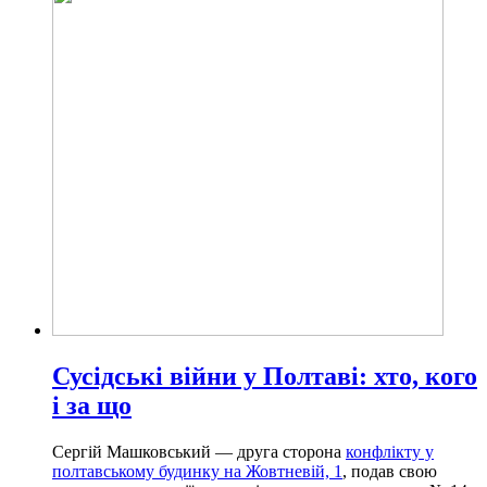
Сусідські війни у Полтаві: хто, кого
і за що
Сергій Машковський — друга сторона
конфлікту у
полтавському будинку на Жовтневій, 1
, подав свою