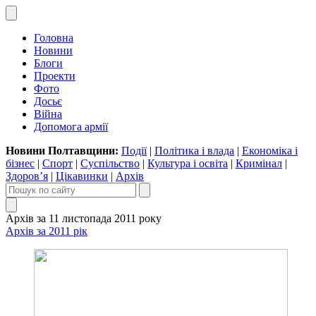
Головна
Новини
Блоги
Проекти
Фото
Досьє
Війна
Допомога армії
Новини Полтавщини:
Події
|
Політика і влада
|
Економіка і
бізнес
|
Спорт
|
Суспільство
|
Культура і освіта
|
Кримінал
|
Здоров’я
|
Цікавинки
|
Архів
Архів за 11 листопада 2011 року
Архів за 2011 рік