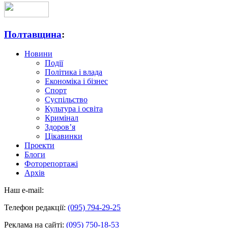
Полтавщина
:
Новини
Події
Політика і влада
Економіка і бізнес
Спорт
Суспільство
Культура і освіта
Кримінал
Здоров’я
Цікавинки
Проекти
Блоги
Фоторепортажі
Архів
Наш e-mail:
Телефон редакції:
(095) 794-29-25
Реклама на сайті:
(095) 750-18-53