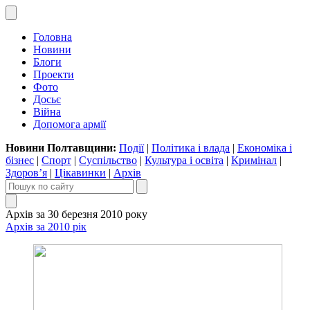
Головна
Новини
Блоги
Проекти
Фото
Досьє
Війна
Допомога армії
Новини Полтавщини:
Події
|
Політика і влада
|
Економіка і
бізнес
|
Спорт
|
Суспільство
|
Культура і освіта
|
Кримінал
|
Здоров’я
|
Цікавинки
|
Архів
Архів за 30 березня 2010 року
Архів за 2010 рік