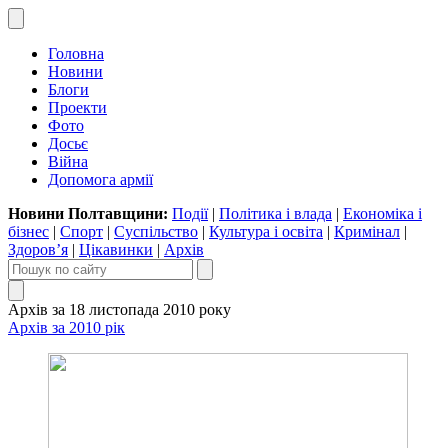
Головна
Новини
Блоги
Проекти
Фото
Досьє
Війна
Допомога армії
Новини Полтавщини:
Події
|
Політика і влада
|
Економіка і
бізнес
|
Спорт
|
Суспільство
|
Культура і освіта
|
Кримінал
|
Здоров’я
|
Цікавинки
|
Архів
Архів за 18 листопада 2010 року
Архів за 2010 рік