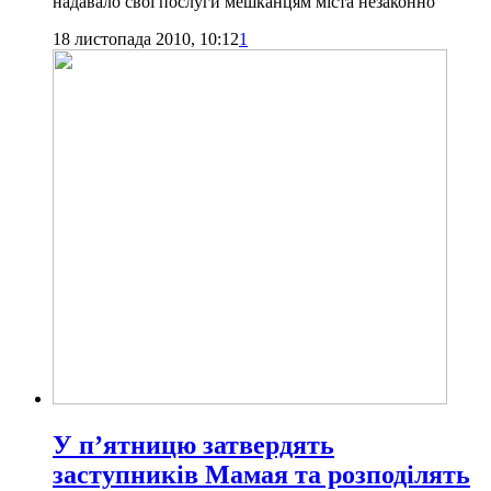
надавало свої послуги мешканцям міста незаконно
18 листопада 2010, 10:12
1
У п’ятницю затвердять
заступників Мамая та розподілять