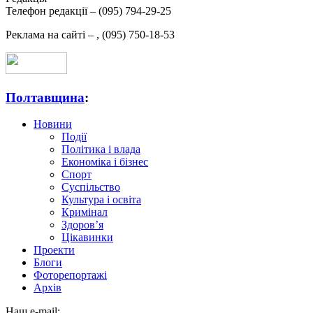
Телефон редакції –
(095) 794-29-25
Реклама на сайті –
,
(095) 750-18-53
Полтавщина
:
Новини
Події
Політика і влада
Економіка і бізнес
Спорт
Суспільство
Культура і освіта
Кримінал
Здоров’я
Цікавинки
Проекти
Блоги
Фоторепортажі
Архів
Наш e-mail: