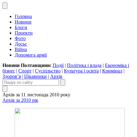
Головна
Новини
Блоги
Проекти
Фото
Досьє
Війна
Допомога армії
Новини Полтавщини:
Події
|
Політика і влада
|
Економіка і
бізнес
|
Спорт
|
Суспільство
|
Культура і освіта
|
Кримінал
|
Здоров’я
|
Цікавинки
|
Архів
Архів за 11 листопада 2010 року
Архів за 2010 рік