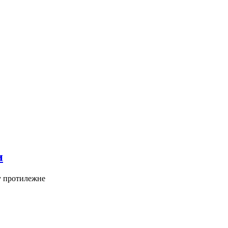
и
ту протилежне