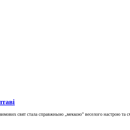
лтаві
зимових свят стала справжньою „меккою” веселого настрою та см