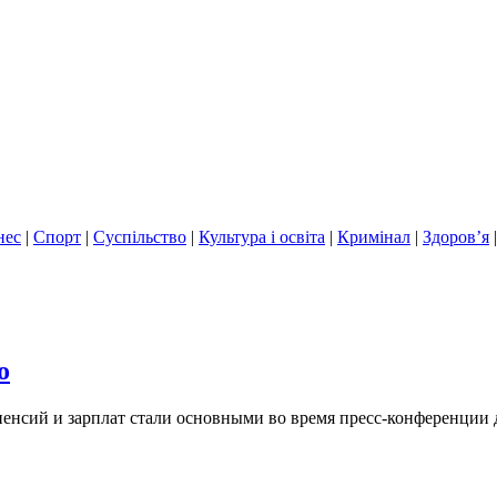
нес
|
Спорт
|
Суспільство
|
Культура і освіта
|
Кримінал
|
Здоров’я
о
енсий и зарплат стали основными во время пресс-конференции д