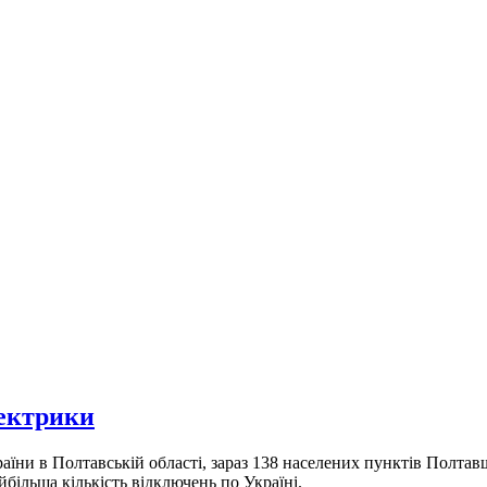
лектрики
и в Полтавській області, зараз 138 населених пунктів Полтавщи
більша кількість відключень по Україні.