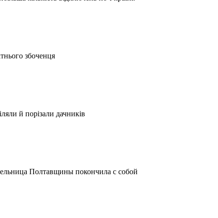
тнього збоченця
іляли й порізали дачників
ительница Полтавщины покончила с собой