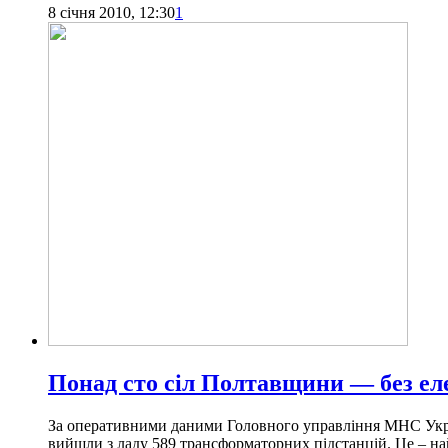
8 січня 2010, 12:30
1
Понад сто сіл Полтавщини — без е
За оперативними даними Головного управління МНС Україн
вийшли з ладу 589 трансформаторних підстанцій. Це – най