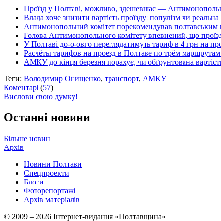
Проїзд у Полтаві, можливо, здешевшає — Антимонополь
Влада хоче знизити вартість проїзду: популізм чи реальна
Антимонопольний комітет порекомендував полтавським 
Голова Антимонопольного комітету впевнений, що проїз
У Полтаві до-о-овго переглядатимуть тариф в 4 грн на пр
Расчёты тарифов на проезд в Полтаве по трём маршрутам: 
АМКУ до кінця березня порахує, чи обґрунтована вартість
Теги:
Володимир Онищенко
,
транспорт
,
АМКУ
Коментарі
(
57
)
Вислови свою думку!
Останні новини
Більше новин
Архів
Новини Полтави
Спецпроекти
Блоги
Фоторепортажі
Архів матеріалів
© 2009 – 2026 Інтернет-видання «Полтавщина»