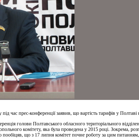
ід час прес-конференції заявив, що вартість тарифів у Полтаві 
ференція голови Полтавського обласного територіального відді
польного комітету, яка була проведена у 2015 році. Зокрема, ро
пообіцяв, що з 17 липня комітет почне роботу за цим питанням,