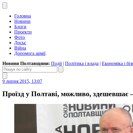
Головна
Новини
Блоги
Проекти
Фото
Досьє
Війна
Допомога армії
Новини Полтавщини:
Події
|
Політика і влада
|
Економіка і біз
9 липня 2015, 13:07
Проїзд у Полтаві, можливо, здешевшає