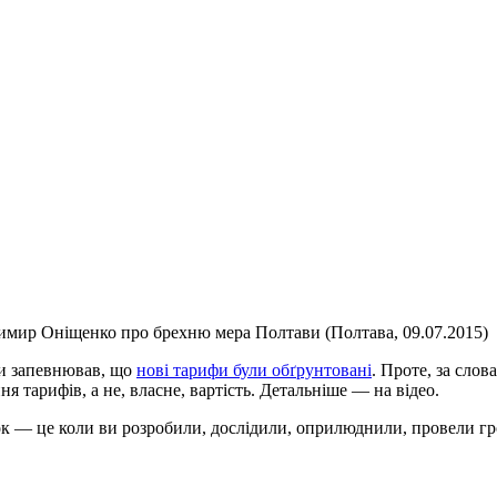
мир Оніщенко про брехню мера Полтави (Полтава, 09.07.2015)
ди запевнював, що
нові тарифи були обґрунтовані
. Проте, за сло
 тарифів, а не, власне, вартість. Детальніше — на відео.
— це коли ви розробили, дослідили, оприлюднили, провели гро