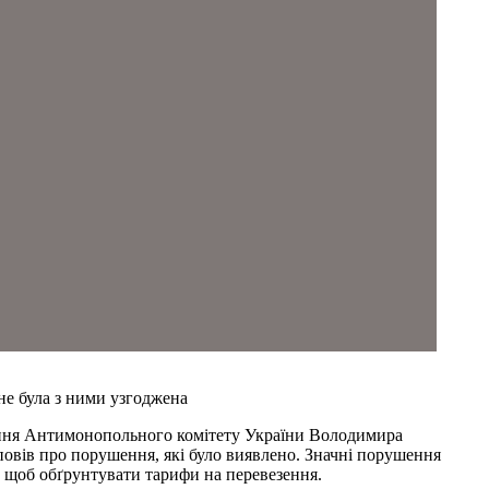
не була з ними узгоджена
лення Антимонопольного комітету України Володимира
зповів про порушення, які було виявлено. Значні порушення
 щоб обґрунтувати тарифи на перевезення.