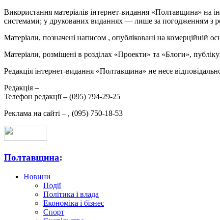
Використання матеріалів інтернет-видання «Полтавщина» на ін
системами; у друкованих виданнях — лише за погодженням з р
Матеріали, позначені написом
, опубліковані на комерційній ос
Матеріали, розміщені в розділах «Проекти» та «Блоги», публікую
Редакція інтернет-видання «Полтавщина» не несе відповідальнос
Редакція –
Телефон редакції –
(095) 794-29-25
Реклама на сайті –
,
(095) 750-18-53
Полтавщина
:
Новини
Події
Політика і влада
Економіка і бізнес
Спорт