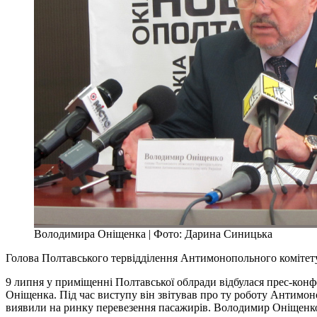
Володимира Оніщенка | Фото: Дарина Синицька
Голова Полтавського тервідділення Антимонопольного комітету п
9 липня у приміщенні Полтавської облради відбулася прес-кон
Оніщенка. Під час виступу він звітував про ту роботу Антимоно
виявили на ринку перевезення пасажирів. Володимир Оніщенко 