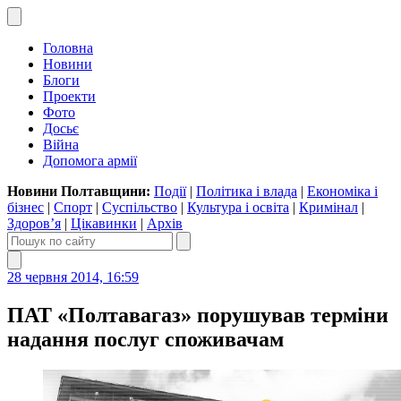
Головна
Новини
Блоги
Проекти
Фото
Досьє
Війна
Допомога армії
Новини Полтавщини:
Події
|
Політика і влада
|
Економіка і
бізнес
|
Спорт
|
Суспільство
|
Культура і освіта
|
Кримінал
|
Здоров’я
|
Цікавинки
|
Архів
28 червня 2014, 16:59
ПАТ «Полтавагаз» порушував терміни
надання послуг споживачам