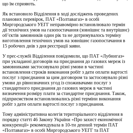
що їм сприяють.
Як встановило Відділення в ході досліджень проведених
планових перевірок, ПАТ «Полтавагаз» в особі
Миргородського УЕГГ неправомірно встановлювало термін
дії технічних умов на газопостачання (зовнішнє та внутрішнє)
об’єктів замовників один рік та не дотримувалось терміну
виготовлення технічних умов на зовнішнє газопостачання в
15 робочих днів з дня реєстрації заяви.
У прес-службі Відділення повідомили, що ПАТ «Лубнигаз»
при укладанні договорів на приєднання до газових мереж із
замовниками застосовувало різні умови в частині
встановлення строків виконання робіт з дати оплати вартості
послуг з приєднання за цим договором та застосовувало різні
умови до рівнозначних угод із споживачами послуг з
стандартного приєднання до газових мереж в частині
визначення розміру плати за стандартне приєднання. Також,
підприємством встановлювались різні терміни виконання
робіт з дати оплати вартості послуг з приєднання.
Тому адміністративна колегія територіального відділення в
порядку статті 46 Закону України «Про захист економічної
конкуренції» рекомендувала в 10-ти денний термін ПАТ
«Полтавагаз» в особі Миргородського УЕГГ та ПАТ