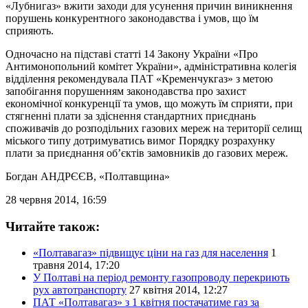
«Лубнигаз» вжити заходи для усунення причин виникнення
порушень конкурентного законодавства і умов, що їм
сприяють.
Одночасно на підставі статті 14 Закону України «Про
Антимонопольний комітет України», адміністративна колегія
відділення рекомендувала ПАТ «Кременчукгаз» з метою
запобігання порушенням законодавства про захист
економічної конкуренції та умов, що можуть їм сприяти, при
стягненні плати за здіснення стандартних приєднань
споживачів до розподільних газових мереж на території селищ
міського типу дотримуватись вимог Порядку розрахунку
плати за приєднання об’єктів замовників до газових мереж.
Богдан АНДРЄЄВ
, «Полтавщина»
28 червня 2014, 16:59
Читайте також:
«Полтавагаз» підвищує ціни на газ для населення
1
травня 2014, 17:20
У Полтаві на період ремонту газопроводу перекриють
рух автотранспорту
27 квітня 2014, 12:27
ПАТ «Полтавагаз» з 1 квітня постачатиме газ за