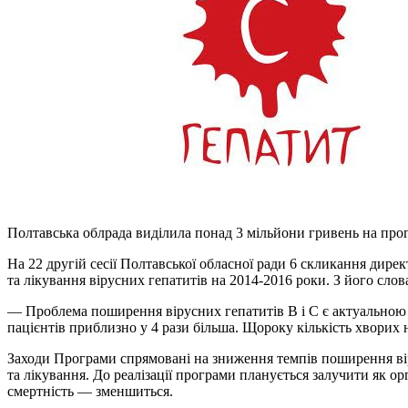
Полтавська облрада виділила понад 3 мільйони гривень на про
На 22 другій сесії Полтавської обласної ради 6 скликання дир
та лікування вірусних гепатитів на 2014-2016 роки. З його сло
— Проблема поширення вірусних гепатитів В і С є актуальною дл
пацієнтів приблизно у 4 рази більша. Щороку кількість хворих 
Заходи Програми спрямовані на зниження темпів поширення віру
та лікування. До реалізації програми планується залучити як ор
смертність — зменшиться.