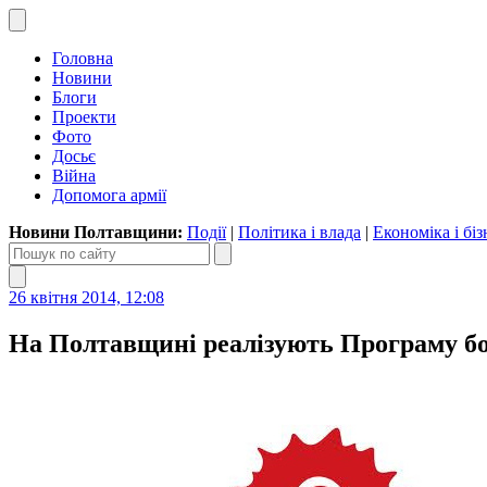
Головна
Новини
Блоги
Проекти
Фото
Досьє
Війна
Допомога армії
Новини Полтавщини:
Події
|
Політика і влада
|
Економіка і біз
26 квітня 2014, 12:08
На Полтавщині реалізують Програму бо