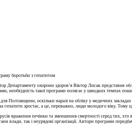
граму боротьби з гепатитом
ектор Департаменту охорони здоров’я Віктор Лисак представив об
вами, необхідність такої програми полягає у швидких темпах пош
я Полтавщини, оскільки наразі на обліку у медичних закладах об
на гепатити зростає, а це, переважно, люди молодого віку. Тому
сів враження печінки та зменшення смертності серед тих, хто вж
гани влади, так і неурядові організації. Автори програми передб