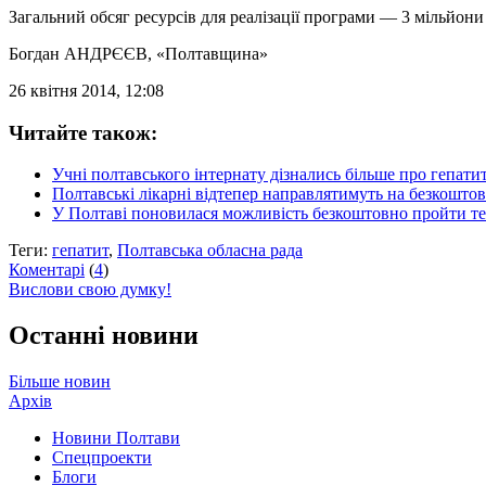
Загальний обсяг ресурсів для реалізації програми — 3 мільйони
Богдан АНДРЄЄВ
, «Полтавщина»
26 квітня 2014, 12:08
Читайте також:
Учні полтавського інтернату дізнались більше про гепати
Полтавські лікарні відтепер направлятимуть на безкоштов
У Полтаві поновилася можливість безкоштовно пройти те
Теги:
гепатит
,
Полтавська обласна рада
Коментарі
(
4
)
Вислови свою думку!
Останні новини
Більше новин
Архів
Новини Полтави
Спецпроекти
Блоги