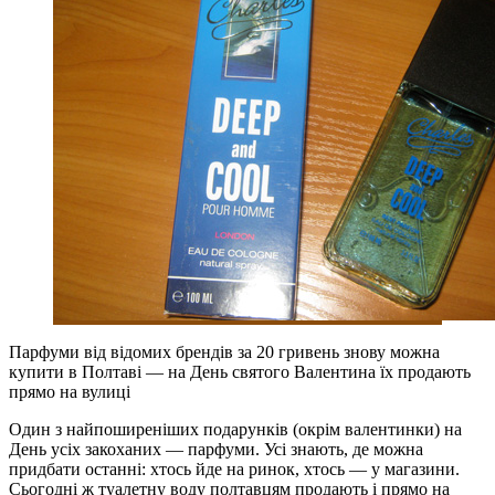
Парфуми від відомих брендів за 20 гривень знову можна
купити в Полтаві — на День святого Валентина їх продають
прямо на вулиці
Один з найпоширеніших подарунків (окрім валентинки) на
День усіх закоханих — парфуми. Усі знають, де можна
придбати останні: хтось йде на ринок, хтось — у магазини.
Сьогодні ж туалетну воду полтавцям продають і прямо на