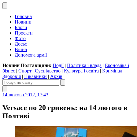
Головна
Новини
Блоги
Проекти
Фото
Досьє
Війна
Допомога армії
Новини Полтавщини:
Події
|
Політика і влада
|
Економіка і
бізнес
|
Спорт
|
Суспільство
|
Культура і освіта
|
Кримінал
|
Здоров’я
|
Цікавинки
|
Архів
14 лютого 2012, 17:43
Versace по 20 гривень: на 14 лютого в
Полтаві