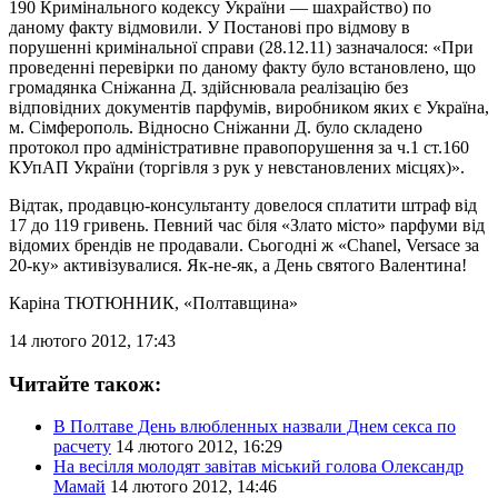
190 Кримінального кодексу України — шахрайство) по
даному факту відмовили. У Постанові про відмову в
порушенні кримінальної справи (28.12.11) зазначалося: «При
проведенні перевірки по даному факту було встановлено, що
громадянка Сніжанна Д. здійснювала реалізацію без
відповідних документів парфумів, виробником яких є Україна,
м. Сімферополь. Відносно Сніжанни Д. було складено
протокол про адміністративне правопорушення за ч.1 ст.160
КУпАП України (торгівля з рук у невстановлених місцях)».
Відтак, продавцю-консультанту довелося сплатити штраф від
17 до 119 гривень. Певний час біля «Злато місто» парфуми від
відомих брендів не продавали. Сьогодні ж «Chanel, Versace за
20-ку» активізувалися. Як-не-як, а День святого Валентина!
Каріна ТЮТЮННИК
, «Полтавщина»
14 лютого 2012, 17:43
Читайте також:
В Полтаве День влюбленных назвали Днем секса по
расчету
14 лютого 2012, 16:29
На весілля молодят завітав міський голова Олександр
Мамай
14 лютого 2012, 14:46